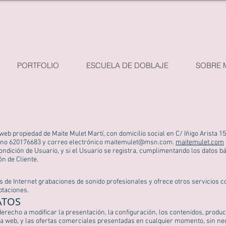
PORTFOLIO
ESCUELA DE DOBLAJE
SOBRE 
web propiedad de Maite Mulet Martí, con domicilio social en C/ Iñigo Arista 
ono 620176683 y correo electrónico
maitemulet@msn.com
.
maitemulet.com
condición de Usuario, y si el Usuario se registra, cumplimentando los datos b
ión de Cliente.
és de Internet grabaciones de sonido profesionales y ofrece otros servicio
ptaciones.
ATOS
derecho a modificar la presentación, la configuración, los contenidos, produc
a web, y las ofertas comerciales presentadas en cualquier momento, sin nec