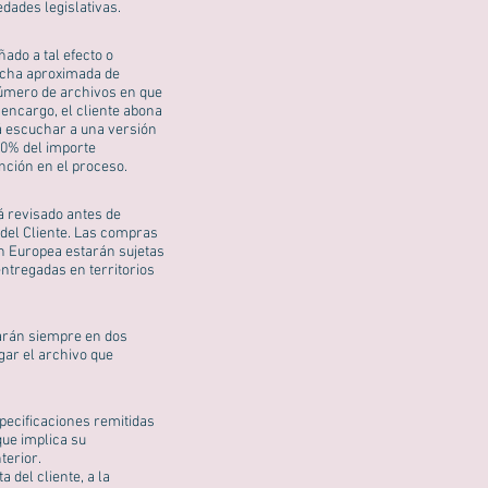
dades legislativas.
ado a tal efecto o
fecha aproximada de
 número de archivos en que
 encargo, el cliente abona
rá escuchar a una versión
50% del importe
nción en el proceso.
á revisado antes de
o del Cliente. Las compras
ón Europea estarán sujetas
ntregadas en territorios
zarán siempre en dos
gar el archivo que
pecificaciones remitidas
que implica su
terior.
a del cliente, a la