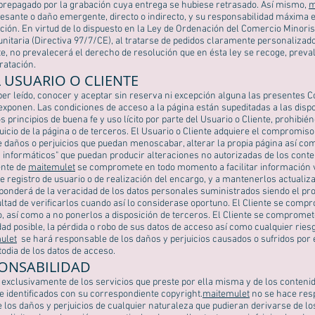
 prepagado por la grabación cuya entrega se hubiese retrasado. Así mismo,
m
esante o daño emergente, directo o indirecto, y su responsabilidad máxima e
ión. En virtud de lo dispuesto en la Ley de Ordenación del Comercio Minoris
nitaria (Directiva 97/7/CE), al tratarse de pedidos claramente personaliza
nte, no prevalecerá el derecho de resolución que en ésta ley se recoge, preva
ratación.
 USUARIO O CLIENTE
aber leído, conocer y aceptar sin reserva ni excepción alguna las presentes 
xponen. Las condiciones de acceso a la página están supeditadas a las dispo
principios de buena fe y uso lícito por parte del Usuario o Cliente, prohibién
juicio de la página o de terceros. El Usuario o Cliente adquiere el compromis
daños o perjuicios que puedan menoscabar, alterar la propia página así como
s informáticos" que puedan producir alteraciones no autorizadas de los cont
ente de
maitemulet
se compromete en todo momento a facilitar información 
de registro de usuario o de realización del encargo, y a mantenerlos actual
onderá de la veracidad de los datos personales suministrados siendo el pro
ltad de verificarlos cuando así lo considerase oportuno. El Cliente se compr
o, así como a no ponerlos a disposición de terceros. El Cliente se comprome
d posible, la pérdida o robo de sus datos de acceso así como cualquier ries
ulet
se hará responsable de los daños y perjuicios causados o sufridos por e
todia de los datos de acceso.
PONSABILIDAD
exclusivamente de los servicios que preste por ella misma y de los conteni
 e identificados con su correspondiente copyright.
maitemulet
no se hace resp
de los daños y perjuicios de cualquier naturaleza que pudieran derivarse de lo