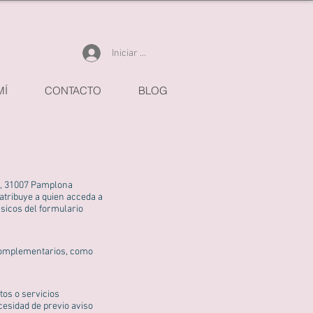
Iniciar sesión
MÍ
CONTACTO
BLOG
15, 31007 Pamplona
atribuye a quien acceda a
ásicos del formulario
s complementarios, como
tos o servicios
esidad de previo aviso