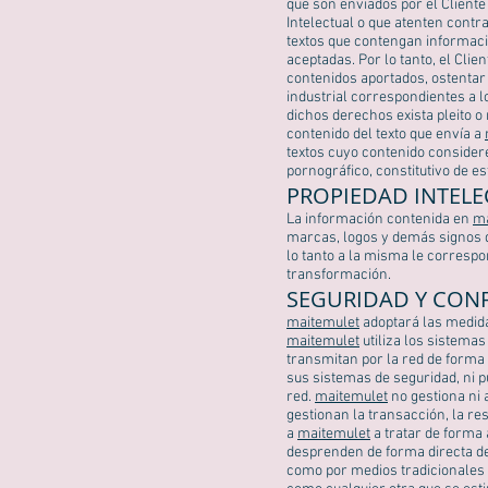
que son enviados por el Cliente
Intelectual o que atenten contra
textos que contengan informaci
aceptadas. Por lo tanto, el Cli
contenidos aportados, ostentar 
industrial correspondientes a l
dichos derechos exista pleito o
contenido del texto que envía a
textos cuyo contenido considere 
pornográfico, constitutivo de est
PROPIEDAD INTELE
La información contenida en
ma
marcas, logos y demás signos di
lo tanto a la misma le correspo
transformación.
SEGURIDAD Y CON
maitemulet
adoptará las medida
maitemulet
utiliza los sistema
transmitan por la red de forma 
sus sistemas de seguridad, ni p
red.
maitemulet
no gestiona ni 
gestionan la transacción, la re
a
maitemulet
a tratar de forma 
desprenden de forma directa de
como por medios tradicionales 