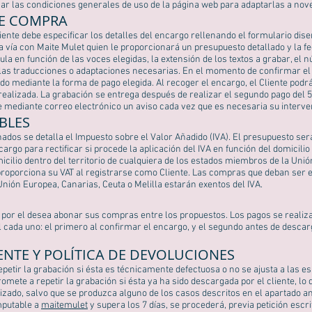
car las condiciones generales de uso de la página web para adaptarlas a nove
E COMPRA
iente debe especificar los detalles del encargo rellenando el formulario diseñ
a vía con Maite Mulet quien le proporcionará un presupuesto detallado y la 
ula en función de las voces elegidas, la extensión de los textos a grabar, el
y las traducciones o adaptaciones necesarias. En el momento de confirmar el
do mediante la forma de pago elegida. Al recoger el encargo, el Cliente pod
 realizada. La grabación se entrega después de realizar el segundo pago del 
e mediante correo electrónico un aviso cada vez que es necesaria su interve
BLES
dos se detalla el Impuesto sobre el Valor Añadido (IVA). El presupuesto ser
cargo para rectificar si procede la aplicación del IVA en función del domicili
icilio dentro del territorio de cualquiera de los estados miembros de la Uni
proporciona su VAT al registrarse como Cliente. Las compras que deban ser e
nión Europea, Canarias, Ceuta o Melilla estarán exentos del IVA.
io por el desea abonar sus compras entre los propuestos. Los pagos se reali
l cada uno: el primero al confirmar el encargo, y el segundo antes de descar
ENTE Y POLÍTICA DE DEVOLUCIONES
etir la grabación si ésta es técnicamente defectuosa o no se ajusta a las es
omete a repetir la grabación si ésta ya ha sido descargada por el cliente, lo 
izado, salvo que se produzca alguno de los casos descritos en el apartado an
imputable a
maitemulet
y supera los 7 días, se procederá, previa petición escrit