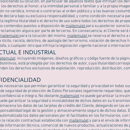
 solicitando su locución, en particular de aquellos textos que infrinjan los d
 los derechos al honor, a la intimidad personal o familiar y a la propia imag
ón no verídica, inmoral o contrarias al orden público y a las buenas costu
ente declara bajo su exclusiva responsabilidad, y como condición necesaria pa
la legítima titularidad o el derecho de uso sobre todos los derechos de propie
os contenidos puestos a disposición de
maitemulet
para su posterior sonoriz
 reclamación alguna por parte de terceros. En consecuencia, el Cliente será 
maitemulet
para la locución del mismo.
maitemulet
se reserva el derecho a
ilícito, racista, delictivo, de apología del terrorismo, violación de derechos
afa, o cualquier otro que infrinja la legislación vigente nacional o internacion
CTUAL E INDUSTRIAL
itemulet
incluyendo imágenes, diseños gráficos y código fuente de la págin
stintivos, está protegida por los derechos de autor, cuya titularidad corres
nden los derechos exclusivos de explotación, reproducción, distribución, co
FIDENCIALIDAD
s necesarias que permitan garantizar la seguridad y privacidad en todas su
s de seguridad de protección de Datos Personales legalmente requeridos, qu
confidencial e íntegra. No obstante,
maitemulet
no puede garantizar la invuln
uede garantizar la seguridad o inviolabilidad de dichos datos en su transmisi
almacena los datos de las tarjetas de crédito del Cliente, delegando en las e
sponsabilidad legal de la gestión y almacenamiento seguro de dichos datos. E
automatizada los datos personales por él facilitados en los formularios, con 
 la relación contractual establecida con
maitemulet
y para el envío de infor
de información técnica, comercial de nuevos productos, actualizaciones de p