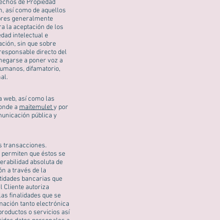
erechos de Propiedad
en, así como de aquellos
mbres generalmente
ra la aceptación de los
dad intelectual e
ación, sin que sobre
responsable directo del
 negarse a poner voz a
 humanos, difamatorio,
al.
a web, así como las
ponde a
maitemulet
y por
municación pública y
s transacciones.
e permiten que éstos se
erabilidad absoluta de
ón a través de la
ntidades bancarias que
l Cliente autoriza
las finalidades que se
mación tanto electrónica
roductos o servicios así