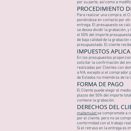
por su parte, así como a modifi
PROCEDIMIENTO D
Para realizar una compra, el Cl
poniéndose en contacto por otr
entrega. El presupuesto se calc
se desea dividir la grabación, 
el 50% del importe presupuesta
de baja calidad de la grabación
presupuestado. El cliente recib
IMPUESTOS APLICA
En los presupuestos proporciona
solicitar la confirmación del en
realizadas por Clientes con dom
a IVA, excepto si el comprador 
de Estados no miembros de la U
FORMA DE PAGO
El Cliente puede elegir el med
plazos del 50% del importe tota
contiene la grabación.
DERECHOS DEL CLI
maitemulet
se compromete a rep
por el cliente, pero no se compr
conformidad con el trabajo real
Si el retraso en la entrega es 