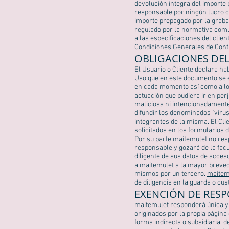
devolución íntegra del importe
responsable por ningún lucro c
importe prepagado por la grabac
regulado por la normativa comu
a las especificaciones del clie
Condiciones Generales de Cont
OBLIGACIONES DEL
El Usuario o Cliente declara h
Uso que en este documento se e
en cada momento así como a los 
actuación que pudiera ir en per
maliciosa ni intencionadamente 
difundir los denominados "viru
integrantes de la misma. El Cli
solicitados en los formularios 
Por su parte
maitemulet
no resp
responsable y gozará de la facu
diligente de sus datos de acces
a
maitemulet
a la mayor breveda
mismos por un tercero.
maitem
de diligencia en la guarda o cus
EXENCIÓN DE RES
maitemulet
responderá única y 
originados por la propia página
forma indirecta o subsidiaria, 