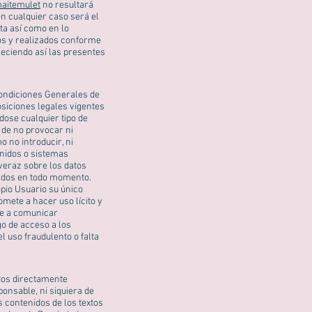
aitemulet
no resultará
n cualquier caso será el
ta así como en lo
dos y realizados conforme
leciendo así las presentes
Condiciones Generales de
siciones legales vigentes
dose cualquier tipo de
o de no provocar ni
 no introducir, ni
enidos o sistemas
veraz sobre los datos
izados en todo momento.
pio Usuario su único
omete a hacer uso lícito y
te a comunicar
go de acceso a los
l uso fraudulento o falta
dos directamente
onsable, ni siquiera de
s contenidos de los textos