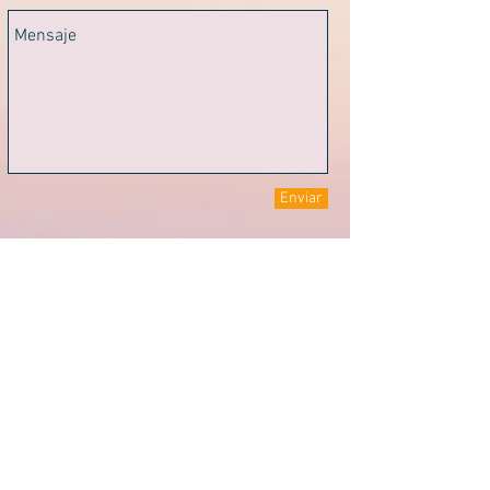
Enviar
CONTACTO
Términos de
Móvil
+34 620 176 683
/
uso
+34 627 45 36 20
Río Ega, 17
Política de
31005 - Pamplona (Spain)
privacidad
info.mytake@gmail.com